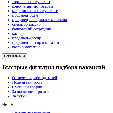
торговый консультант
консультант по товарам
медицинский консультант
продавец услуг
продавец-консультант магазина
оператор-кассир
банковский сотрудник
кассир
продавец-кассир
продавец-кассир в магазин
кассир магазина
Показать ещё
Быстрые фильтры подбора вакансий
От прямых работодателей
Полная занятость
Сменный график
За последние три дня
За сутки
HeadHunter