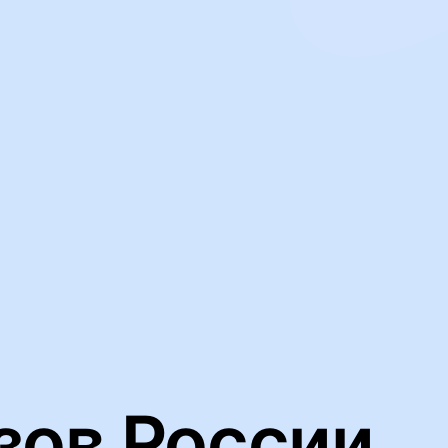
ьную работу нашего веб-сайта и анализировать сетевой трафик
йлов cookie
зов России