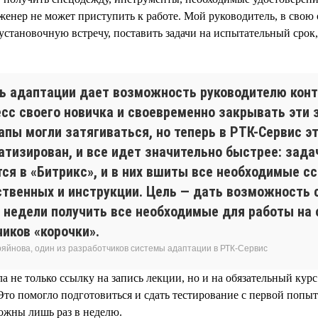
инженер не может приступить к работе. Мой руководитель, в свою
установочную встречу, поставить задачи на испытательный срок
ь адаптации дает возможность руководителю кон
есс своего новичка и своевременно закрывать эти 
апы могли затягиваться, но теперь в РТК-Сервис э
атизирован, и все идет значительно быстрее: зада
тся в «Битрикс», и в них вшиты все необходимые с
ственных и инструкции. Цель — дать возможность 
3 недели получить все необходимые для работы на
иков «корочки».
ряйнова, один из разработчиков системы адаптации в РТК-Сервис
а не только ссылку на запись лекции, но и на обязательный кур
Это помогло подготовиться и сдать тестирование с первой попыт
можны лишь раз в неделю.