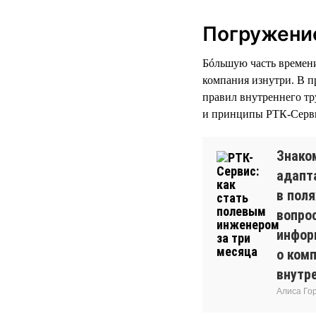
Погружение
Бóльшую часть времени 
компания изнутри. В п
правил внутреннего тр
и принципы РТК-Серви
Знако
адапт
в пол
вопро
инфор
о комп
внутр
Алиса Го