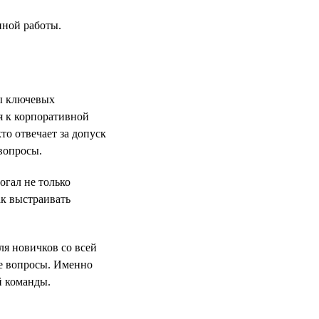
нной работы.
ты ключевых
я к корпоративной
то отвечает за допуск
вопросы.
огал не только
ак выстраивать
ля новичков со всей
ые вопросы. Именно
й команды.