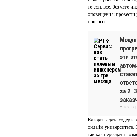
то есть все, без чего 
оповещения: провести 
прогресс.
Модул
прогр
эти эт
автом
ставя
ответ
за 2–
заказч
Алиса Го
Каждая задача содержал
онлайн-университете. 
так как пересдачи воз