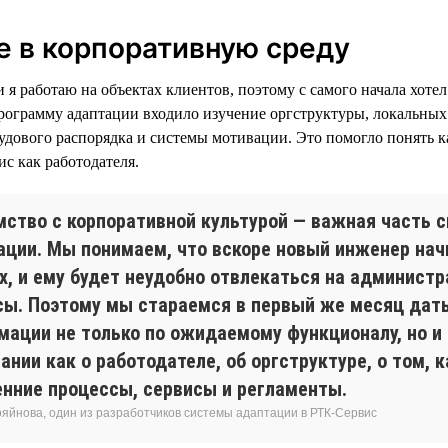
 в корпоративную среду
я работаю на объектах клиентов, поэтому с самого начала хотел
рограмму адаптации входило изучение оргструктуры, локальных
удового распорядка и системы мотивации. Это помогло понять ка
с как работодателя.
мство с корпоративной культурой — важная часть 
ации. Мы понимаем, что вскоре новый инженер нач
ях, и ему будет неудобно отвлекаться на админист
сы. Поэтому мы стараемся в первый же месяц дат
мации не только по ожидаемому функционалу, но и
ании как о работодателе, об оргструктуре, о том, 
енние процессы, сервисы и регламенты.
ряйнова, один из разработчиков системы адаптации в РТК-Сервис