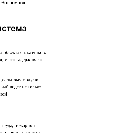
 Это помогло
истема
а объектах заказчиков.
и, и это задерживало
пециальному модулю
рый ведет не только
рной
 труда, пожарной
ия и группы допуска —