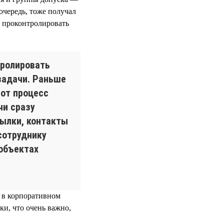
 очередь, тоже получал
, проконтролировать
тролировать
задачи. Раньше
тот процесс
чи сразу
сылки, контакты
сотруднику
 объектах
с в корпоративном
ки, что очень важно,