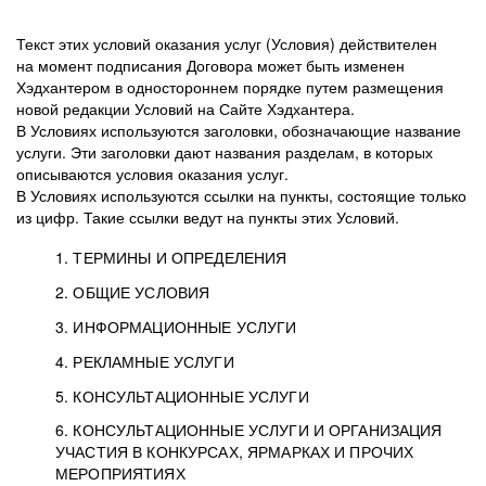
Текст этих условий оказания услуг (Условия) действителен
на момент подписания Договора может быть изменен
Хэдхантером в одностороннем порядке путем размещения
новой редакции Условий на Сайте Хэдхантера.
В Условиях используются заголовки, обозначающие название
услуги. Эти заголовки дают названия разделам, в которых
описываются условия оказания услуг.
В Условиях используются ссылки на пункты, состоящие только
из цифр. Такие ссылки ведут на пункты этих Условий.
1. ТЕРМИНЫ И ОПРЕДЕЛЕНИЯ
2. ОБЩИЕ УСЛОВИЯ
3. ИНФОРМАЦИОННЫЕ УСЛУГИ
1.1. Хэдхантер, или
Хэдхантер, ООО
4. РЕКЛАМНЫЕ УСЛУГИ
HeadHunter, или
«Хэдхантер», ИНН
2.1. Типы и статусы регистрации
5. КОНСУЛЬТАЦИОННЫЕ УСЛУГИ
Исполнитель
7718620740, адрес:
Типы регистрации
3.1. Предоставление доступа к базе данных
2.2. Активация услуг
6. КОНСУЛЬТАЦИОННЫЕ УСЛУГИ И ОРГАНИЗАЦИЯ
125047, г. Москва,
резюме с предложениями Соискателей
Описание и активация
УЧАСТИЯ В КОНКУРСАХ, ЯРМАРКАХ И ПРОЧИХ
2.1.1. Заказчику может быть присвоен один
4.0. Общие условия оказания рекламных услуг
внутригородская
о трудоустройстве с возможностью просмотра
МЕРОПРИЯТИЯХ
из Типов регистраций.
территория
4.0.1. Хэдхантер оказывает Заказчику услугу