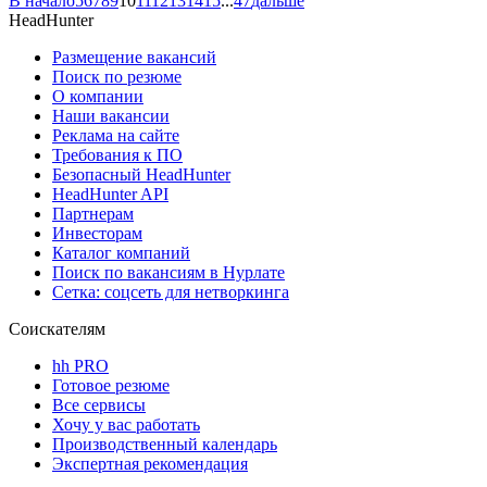
В начало
5
6
7
8
9
10
11
12
13
14
15
...
47
дальше
HeadHunter
Размещение вакансий
Поиск по резюме
О компании
Наши вакансии
Реклама на сайте
Требования к ПО
Безопасный HeadHunter
HeadHunter API
Партнерам
Инвесторам
Каталог компаний
Поиск по вакансиям в Нурлате
Сетка: соцсеть для нетворкинга
Соискателям
hh PRO
Готовое резюме
Все сервисы
Хочу у вас работать
Производственный календарь
Экспертная рекомендация