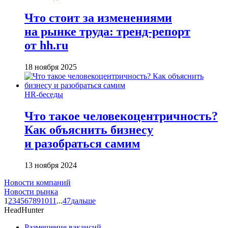
Что стоит за изменениями
на рынке труда: тренд-репорт
от hh.ru
18 ноября 2025
HR-беседы
Что такое человеко­центричность?
Как объяснить бизнесу
и разобраться самим
13 ноября 2024
Новости компаний
Новости рынка
1
2
3
4
5
6
7
8
9
10
11
...
47
дальше
HeadHunter
Размещение вакансий