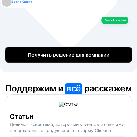
Борис Кашко
Юлия Изоитко
Александр Кулагин
Даниил Макаров
Екатерина Лазаренко
Юлия Изоитко
Получить решение для компании
Поддержим и
всё
расскажем
Статьи
Делимся новостями, историями клиентов и советами
про рекламные продукты и платформу Clickme