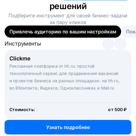
решений
Подберите инструмент для своей
бизнес-задачи
за пару кликов
Привлечь аудиторию по вашим настройкам
Пок
Инструменты
Инструменты
Инструменты
Виртуальный рекрутер
Clickme
Вакансия дня
Массовый подбор под ключ. Решите, сколько
Рекламная платформа от hh.ru: простой
Рекламный формат для вакансий на главной странице
кандидатов и когда вам нужно, и за дело возьмутся
технологичный сервис для продвижения вакансий
hh.ru. Увеличивает количество откликов
маркетологи, рекрутеры и проектные менеджеры
и проектов бизнеса на разных площадках: на hh.ru,
hh.ru с целым набором digital-инструментов
во ВКонтакте, Яндексе, Одноклассниках и Mail.ru
Стоимость:
от 200 000 ₽
Узнать подробнее
Стоимость:
от 500 ₽
Узнать подробнее
Узнать подробнее