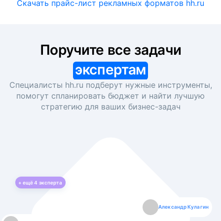
Скачать прайс-лист рекламных форматов hh.ru
Поручите все задачи
экспертам
Специалисты hh.ru подберут нужные инструменты,
помогут спланировать бюджет и найти лучшую
стратегию для ваших
бизнес-задач
+ ещё
4
эксперта
Екатерина Лазаренко
Александр Кулагин
Даниил Макаров
Борис Кашко
Юлия Изоитко