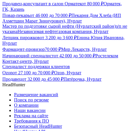
Продавец-консультант в салон Орматек
от
80 000
₽
Орматек,
ГК, Казань
Повар-пекарь
от
46 000
до
70 000
₽
Пекарня Дом Хлеба (ИП
Ахметшин Марат Зиннурович), Нурлат
Мастер по подготовке сырой нефти (Нурлатский район)
з/п не
указана
Независимая нефтегазовая компания, Нурлат
Лепщик пирожков
от
3 200
до
3 600
₽
Енина Юлия Ивановна,
Нурлат
Фармацевт-провизор
70 000
₽
Мир Лекарств, Нурлат
Начинающий специалист
от
42 000
до
50 000
₽
Ростелеком
Контакт-центр, Нурлат
Специалист поддержки клиентов
Ozon
от
27 100
до
70 000
₽
Ozon, Нурлат
Продавец
от
32 000
до
45 000
₽
Пятёрочка, Нурлат
HeadHunter
Размещение вакансий
Поиск по резюме
О компании
Наши вакансии
Реклама на сайте
Требования к ПО
Безопасный HeadHunter